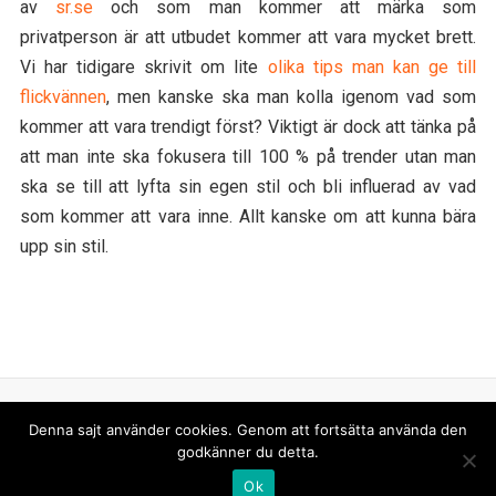
av
sr.se
och som man kommer att märka som
privatperson är att utbudet kommer att vara mycket brett.
Vi har tidigare skrivit om lite
olika tips man kan ge till
flickvännen
, men kanske ska man kolla igenom vad som
kommer att vara trendigt först? Viktigt är dock att tänka på
att man inte ska fokusera till 100 % på trender utan man
ska se till att lyfta sin egen stil och bli influerad av vad
som kommer att vara inne. Allt kanske om att kunna bära
upp sin stil.
Denna sajt använder cookies. Genom att fortsätta använda den
Sök
godkänner du detta.
efter:
Ok